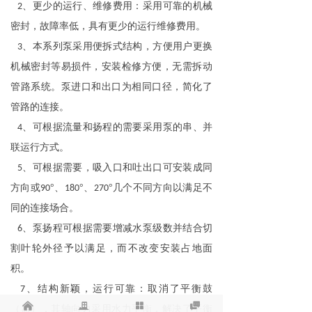
、更少的运行、维修费用：采用可靠的机械
2
密封，故障率低，具有更少的运行维修费用。
、本系列泵采用便拆式结构，方便用户更换
3
机械密封等易损件，安装检修方便，无需拆动
管路系统。泵进口和出口为相同口径，简化了
管路的连接。
、可根据流量和扬程的需要采用泵的串、并
4
联运行方式。
、可根据需要，吸入口和吐出口可安装成同
5
方向或
°、
°、
°几个不同方向以满足不
90
180
270
同的连接场合。
、泵扬程可根据需要增减水泵级数并结合切
6
割叶轮外径予以满足，而不改变安装占地面
积。
、结构新颖，运行可靠：取消了平衡鼓
7
낀
끉
넒

（盘），其轴向力采用水力平衡，解决了平衡