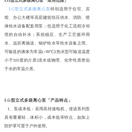
「
」
LG
型立式多级离心泵
应用范围
LG
型立式多级离心泵
特别适用于住宅、宾
馆、办公大楼等高层建筑恒压供水、消防、喷
淋给水设备配套用泵；也适用于化工流程冷却
塔的自动补水；系统稳压、生产工艺循环用
水、远距离输送、锅炉给水等给水设备之用。
可输送的液体为常温
(<80
℃
热水型可输送温度
)(
小于
度的介质
清水或物理、化学性质类似
105
)
于水的常温介质。
「
」
LG
型立式多级离心泵
产品特点
、泵成本低：采用高转速电机，使该系列泵
1
具有重量轻，体积小，成本低等特点，如加上
防护罩可置于户外使用。