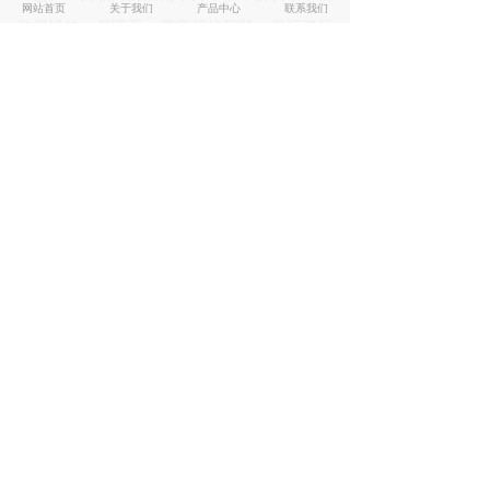
网站首页
关于我们
产品中心
联系我们
鼓易锈蚀、易咬死、易磨损的问题，保证了运
行更加可靠。
、特别部件、降低噪音：水力部件设计，良
8
好的过流性能，大地减少流动噪音。
「
」
LG
型立式多级离心泵
工作条件
zuì
● LG
型立式多级离心泵系统
高工作压力为
，即泵的吸入压力
水泵扬程≦
泵
2.4Mpa
+
2.4MP,
的静压试验压力
。
3.6Mpa
● 订货时请注明系统工作压力，若泵系统工作
压力超过
2.4Mpa
时，请在订货时予以说明，以
便另行设计、制造。
● 立式多级离心泵可输送
≦
℃的清水或理化
105